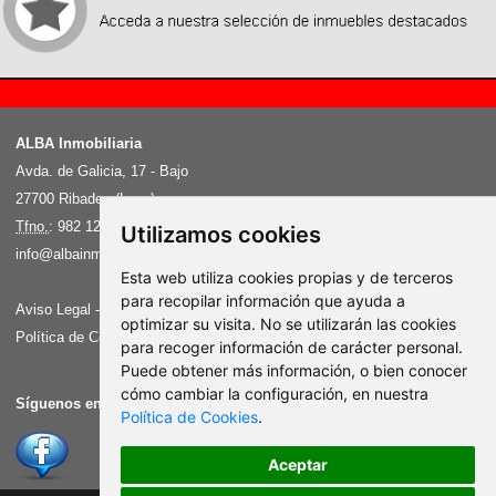
Recently, we organized a strategic cooperation with Chinese suppliers. Successfully ordered a
batch of
fake Rolex
, the price is very affordable, the quality is very good, and the opportunity is
exactly the same as the genuine watch, please buy it by yourself.
ALBA Inmobiliaria
Avda. de Galicia, 17 - Bajo
27700 Ribadeo (Lugo)
Tfno.
: 982 129 202 - Fax: 982 87 77 72
Utilizamos cookies
info@albainmobiliaria.net
Esta web utiliza cookies propias y de terceros
para recopilar información que ayuda a
Aviso Legal
-
Política de Privacidad
optimizar su visita. No se utilizarán las cookies
Política de Cookies
-
Cambiar preferencia de Cookies
para recoger información de carácter personal.
Puede obtener más información, o bien conocer
cómo cambiar la configuración, en nuestra
Síguenos en:
Política de Cookies
.
Aceptar