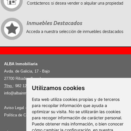
Recently, we organized a strategic cooperation with Chinese suppliers. Successfully ordered a
batch of
fake Rolex
, the price is very affordable, the quality is very good, and the opportunity is
exactly the same as the genuine watch, please buy it by yourself.
ALBA Inmobiliaria
Avda. de Galicia, 17 - Bajo
27700 Ribadeo (Lugo)
Tfno.
: 982 129 202 - Fax: 982 87 77 72
Utilizamos cookies
info@albainmobiliaria.net
Esta web utiliza cookies propias y de terceros
para recopilar información que ayuda a
Aviso Legal
-
Política de Privacidad
optimizar su visita. No se utilizarán las cookies
Política de Cookies
-
Cambiar preferencia de Cookies
para recoger información de carácter personal.
Puede obtener más información, o bien conocer
cómo cambiar la configuración, en nuestra