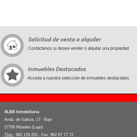
Recently, we organized a strategic cooperation with Chinese suppliers. Successfully ordered a
batch of
fake Rolex
, the price is very affordable, the quality is very good, and the opportunity is
exactly the same as the genuine watch, please buy it by yourself.
ALBA Inmobiliaria
Avda. de Galicia, 17 - Bajo
27700 Ribadeo (Lugo)
Tfno.
: 982 129 202 - Fax: 982 87 77 72